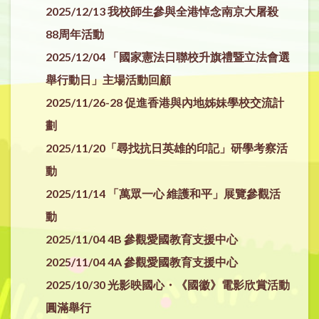
2025/12/13 我校師生參與全港悼念南京大屠殺
88周年活動
2025/12/04 「國家憲法日聯校升旗禮暨立法會選
舉行動日」主場活動回顧
2025/11/26-28 促進香港與內地姊妹學校交流計
劃
2025/11/20「尋找抗日英雄的印記」研學考察活
動
2025/11/14 「萬眾一心 維護和平」展覽參觀活
動
2025/11/04 4B 參觀愛國教育支援中心
2025/11/04 4A 參觀愛國教育支援中心
2025/10/30 光影映國心・《國徽》電影欣賞活動
圓滿舉行