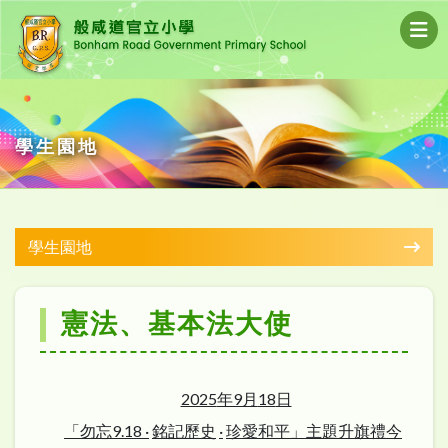
學生園地
學生園地
憲法、基本法大使
2025
年9月
18
日
「勿忘
9.18
·
銘記歷史
·
珍愛和平」主題升旗禮今