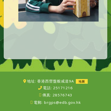
地址: 香港西營盤般咸道9A
地圖
電話:
25171216
傳真:
28576743
電郵:
brgps@edb.gov.hk