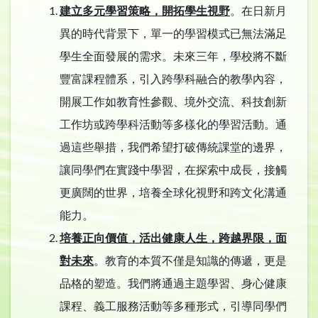
建立多元學習策略，開拓學生視野
。在日新月
異的時代背景下，單一的學習模式已無法滿足
學生全面發展的需求。未來三年，學校將不斷
豐富課程體系，引入跨學科融合的教學內容，
開展工作如教育性參觀、境外交流、科技創新
工作坊或跨學科活動等多樣化的學習活動。通
過這些舉措，我們希望打破傳統課堂的邊界，
讓同學們在實踐中學習，在探索中成長，接觸
更廣闊的世界，培養全球化視野和跨文化溝通
能力。​
培養正向價值，活出健康人生，跨越界限，面
對未來
。教育的本質不僅是知識的傳遞，更是
品格的塑造。我們將通過主題學習、身心健康
課程、義工服務活動等多種形式，引導同學們