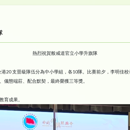
隊
熱烈祝賀般咸道官立小學升旗隊
全港20 支晉級隊伍分為中小學組，各10隊。比賽前夕，李明佳校
、儀態端莊、配合默契，最終榮獲三等獎。
教育成果。