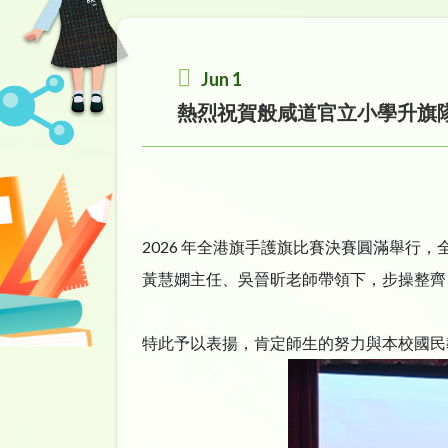
Jun 1
熱烈祝賀般咸道官立小學升旗
2026 年全港旗手護旗比賽決賽圓滿舉行，
黃慧嫻主任、吳晉昕老師帶領下，步操整齊
特此予以表揚，肯定師生的努力與本校國民