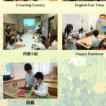
Creating Comics
English Fun Time
Happy Rainbow
伴讀小組
棋藝