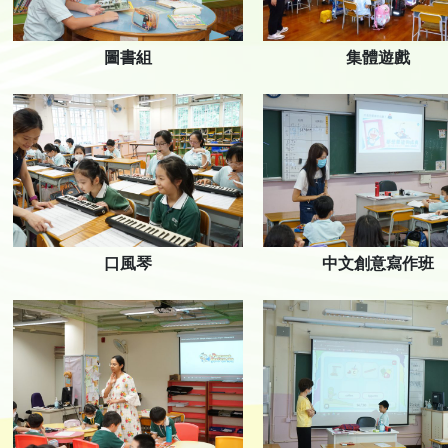
集體遊戲
圖書組
口風琴
中文創意寫作班