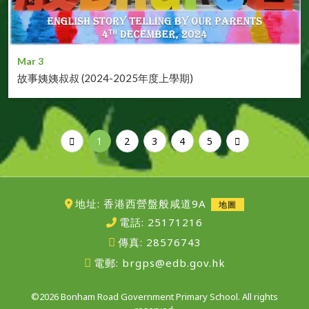
Mar 3
故事姨姨叔叔 (2024-2025年度上學期)
1
2
3
4
5
地址: 香港西營盤般咸道9A
地圖
電話:
25171216
傳真:
28576743
電郵:
brgps@edb.gov.hk
©2026 Bonham Road Government Primary School. All rights