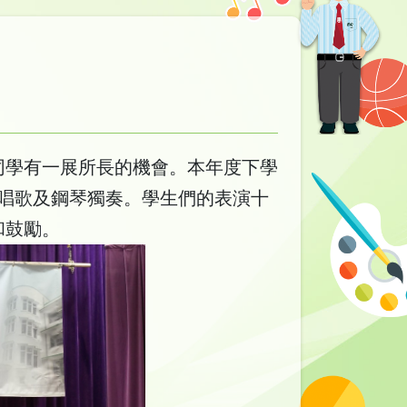
同學有一展所長的機會。本年度下學
、唱歌及鋼琴獨奏。學生們的表演十
和鼓勵。