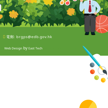
電郵:
brgps@edb.gov.hk
by
公司
Web Design
East Tech
website design company