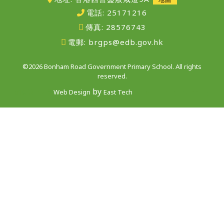
電話:
25171216
傳真:
28576743
電郵:
brgps@edb.gov.hk
©2026 Bonham Road Government Primary School. All rights
reserved.
by
網頁設計公司
Web Design
East Tech
website design company