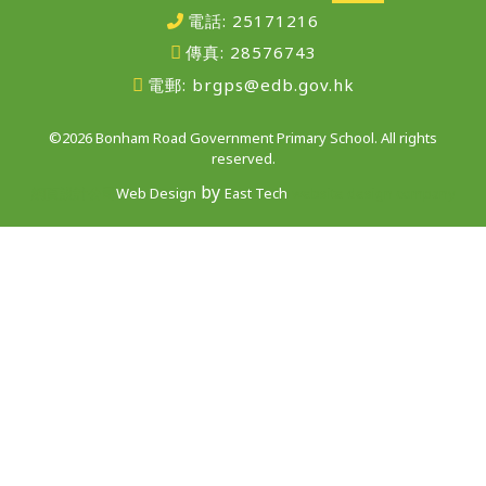
電話:
25171216
傳真:
28576743
電郵:
brgps@edb.gov.hk
©2026 Bonham Road Government Primary School. All rights
reserved.
by
網頁設計公司
Web Design
East Tech
website design company