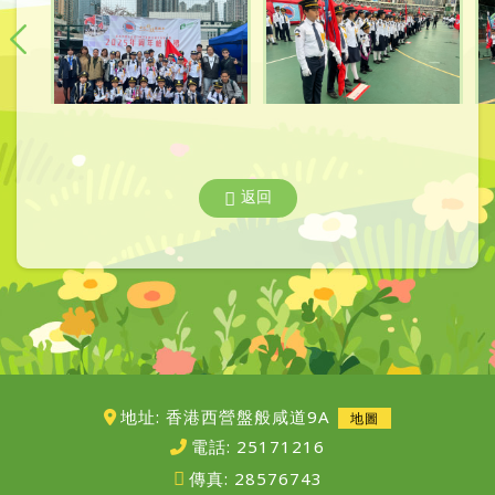
返回
地址: 香港西營盤般咸道9A
地圖
電話:
25171216
傳真:
28576743