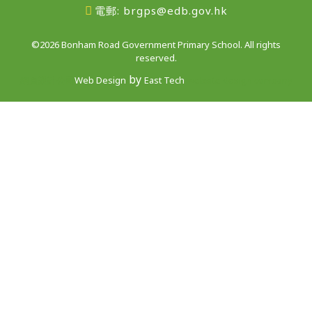
電郵:
brgps@edb.gov.hk
©2026 Bonham Road Government Primary School. All rights
reserved.
by
網頁設計公司
Web Design
East Tech
website design company