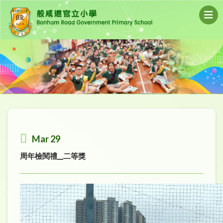
Mar 29
周年檢閱禮__二等獎