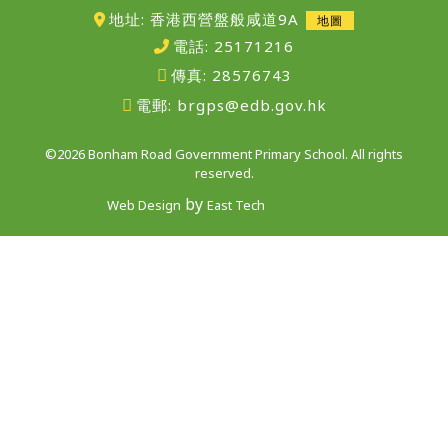
地址: 香港西營盤般咸道9A
地圖
電話:
25171216
傳真:
28576743
電郵:
brgps@edb.gov.hk
©2026 Bonham Road Government Primary School. All rights
reserved.
by
網頁設計公司
Web Design
East Tech
website design company