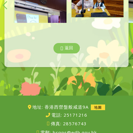
返回
地址: 香港西營盤般咸道9A
地圖
電話:
25171216
傳真:
28576743
電郵:
brgps@edb.gov.hk