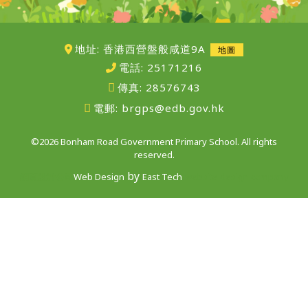
地址: 香港西營盤般咸道9A
地圖
電話:
25171216
傳真:
28576743
電郵:
brgps@edb.gov.hk
©2026 Bonham Road Government Primary School. All rights
reserved.
by
網頁設計公司
Web Design
East Tech
website design company