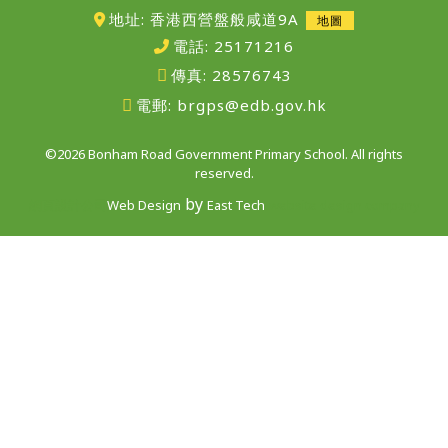
地址: 香港西營盤般咸道9A
地圖
電話:
25171216
傳真:
28576743
電郵:
brgps@edb.gov.hk
©2026 Bonham Road Government Primary School. All rights
reserved.
by
網頁設計公司
Web Design
East Tech
website design company