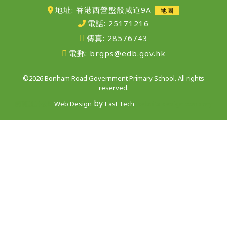
地址: 香港西營盤般咸道9A
地圖
電話:
25171216
傳真:
28576743
電郵:
brgps@edb.gov.hk
©2026 Bonham Road Government Primary School. All rights
reserved.
by
網頁設計公司
Web Design
East Tech
website design company