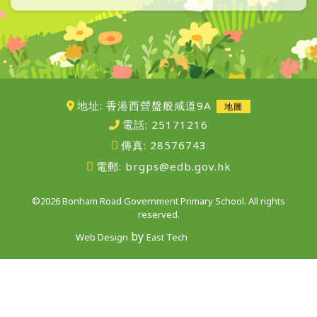
地址: 香港西營盤般咸道9A
地圖
電話:
25171216
傳真:
28576743
電郵:
brgps@edb.gov.hk
©2026 Bonham Road Government Primary School. All rights
reserved.
by
網頁設計公司
Web Design
East Tech
website design company